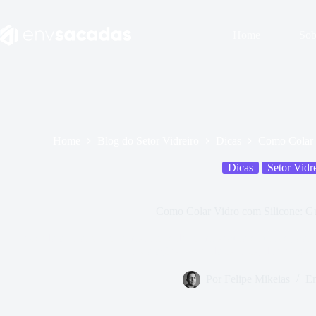
Home
Sob
Home
Blog do Setor Vidreiro
Dicas
Como Colar 
Dicas
Setor Vidr
Como Colar Vidro com Silicone: G
Aprenda a colar vidro com silicone de forma segura e durável, gar
instalações. Entenda os tipos, diferenças e
Por
Felipe Mikeias
E