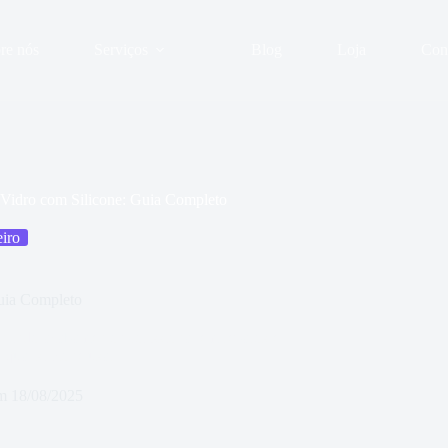
re nós
Serviços
Blog
Loja
Con
Vidro com Silicone: Guia Completo
eiro
uia Completo
antindo acabamento profissional em reparos e
 qual silicone usar.
m
18/08/2025