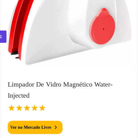
4
Limpador De Vidro Magnético Water-
Injected
Ver no Mercado Livre