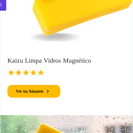
6
Kaizu Limpa Vidros Magnético
Ver na Amazon