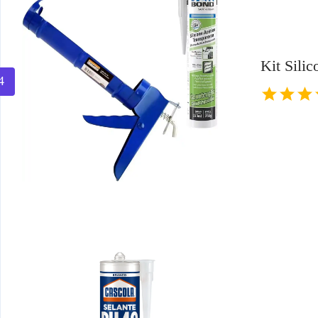
Kit Sili
4