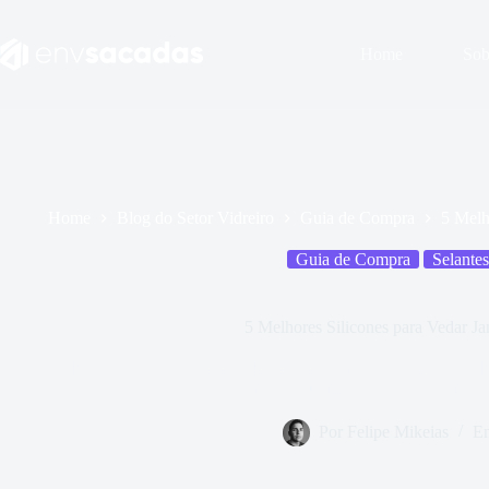
Home
Sob
Home
Blog do Setor Vidreiro
Guia de Compra
5 Melh
Guia de Compra
Selantes
5 Melhores Silicones para Vedar Ja
Review dos top 5 silicones para vedar janelas com eficiência, evitando
em casa ou mais profissionalismo na
Por
Felipe Mikeias
E