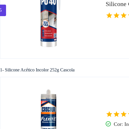
Silicone
5
1- Silicone Acético Incolor 252g Cascola
Cor: In