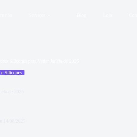
re nós
Serviços
Blog
Loja
Con
ores Silicones para Vedar Janela de 2026
 e Silicones
nela de 2026
 infiltrações, ruídos e garantindo mais conforto
s suas obras.
m
14/08/2025