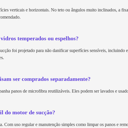
cies verticais e horizontais. No teto ou ângulos muito inclinados, a fix
recomendado.
 vidros temperados ou espelhos?
ucção foi projetado para não danificar superfícies sensíveis, incluindo 
es.
cisam ser comprados separadamente?
anha panos de microfibra reutilizáveis. Eles podem ser lavados e usado
il do motor de sucção?
lta. Com uso regular e manutenção simples como limpar os panos e remo