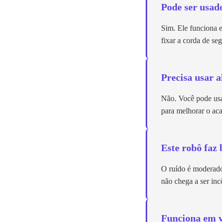
Pode ser usad
Sim. Ele funciona e
fixar a corda de se
Precisa usar 
Não. Você pode usa
para melhorar o ac
Este robô faz
O ruído é moderado
não chega a ser in
Funciona em v