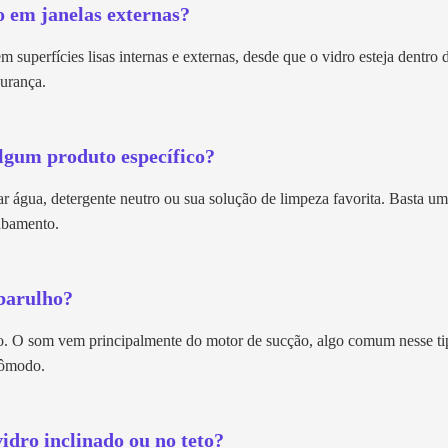
o em janelas externas?
m superfícies lisas internas e externas, desde que o vidro esteja dentro
gurança.
algum produto específico?
r água, detergente neutro ou sua solução de limpeza favorita. Basta u
abamento.
 barulho?
. O som vem principalmente do motor de sucção, algo comum nesse t
cômodo.
idro inclinado ou no teto?