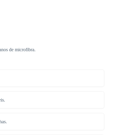
anos de microfibra.
is.
has.