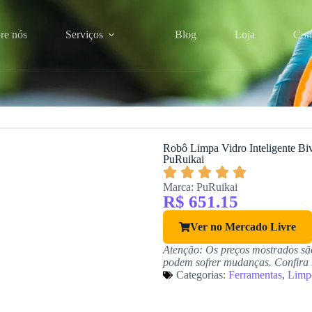
re nós
Serviços
Blog
Loja
Con
Robô Limpa Vidro Inteligente Bivo
PuRuikai
Marca: PuRuikai
R$ 651.15
Ver no Mercado Livre
Atenção: Os preços mostrados sã
podem sofrer mudanças. Confira na
Categorias:
Ferramentas
,
Limp