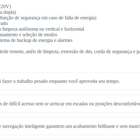
/220V)
a dupla)
unção de segurança em caso de falta de energia)
rado
 limpeza autônoma na vertical e horizontal
onamento e seleção de modos
stema de backup de energia e alarmes
role remoto, anéis de limpeza, extensão de 4m, corda de segurança e p
 fazer o trabalho pesado enquanto você aproveita seu tempo.
is de difícil acesso sem se arriscar em escadas ou posições desconfortáve
e navegação inteligente garantem um acabamento brilhante e sem manc