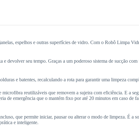
janelas, espelhos e outras superfícies de vidro. Com o Robô Limpa Vidr
peza e devolver seu tempo. Graças a um poderoso sistema de sucção com 
lduras e batentes, recalculando a rota para garantir uma limpeza compl
microfibra reutilizáveis que removem a sujeira com eficiência. E a se
eria de emergência que o mantém fixo por até 20 minutos em caso de fal
cluso, que permite iniciar, pausar ou alterar o modo de limpeza. É a sol
ática e inteligente.