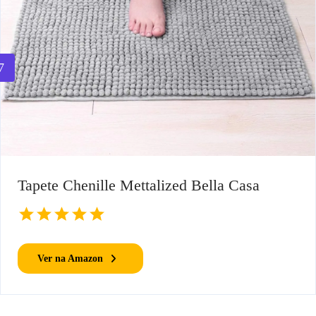
7
Tapete Chenille Mettalized Bella Casa
Ver na Amazon