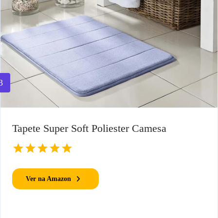
3
Tapete Super Soft Poliester Camesa
Ver na Amazon