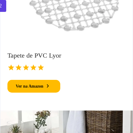
2
Tapete de PVC Lyor
Ver na Amazon